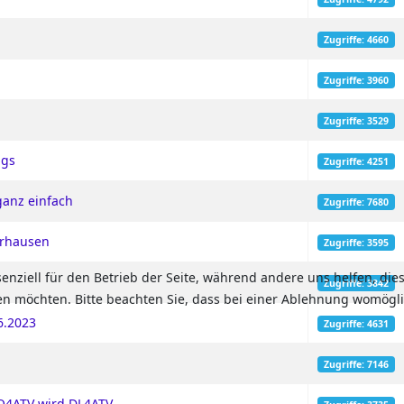
Zugriffe: 4660
Zugriffe: 3960
Zugriffe: 3529
ngs
Zugriffe: 4251
ganz einfach
Zugriffe: 7680
erhausen
Zugriffe: 3595
senziell für den Betrieb der Seite, während andere uns helfen, di
Zugriffe: 3842
sen möchten. Bitte beachten Sie, dass bei einer Ablehnung womögli
6.2023
Zugriffe: 4631
Zugriffe: 7146
O4ATV wird DL4ATV