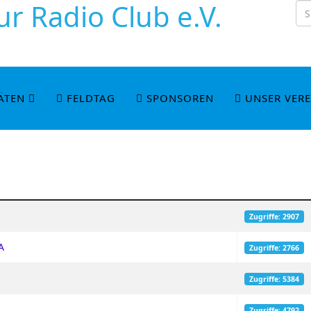
r Radio Club e.V.
ÄTEN
FELDTAG
SPONSOREN
UNSER VERE
Zugriffe: 2907
A
Zugriffe: 2766
Zugriffe: 5384
Zugriffe: 4792