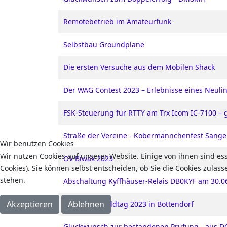
Remotebetrieb im Amateurfunk
Selbstbau Groundplane
Die ersten Versuche aus dem Mobilen Shack
Der WAG Contest 2023 – Erlebnisse eines Neuli
FSK-Steuerung für RTTY am Trx Icom IC-7100 – 
Straße der Vereine - Kobermännchenfest Sang
Wir benutzen Cookies
Wir nutzen Cookies auf unserer Website. Einige von ihnen sind es
OV Biwak 2023
Cookies). Sie können selbst entscheiden, ob Sie die Cookies zulas
stehen.
Abschaltung Kyffhäuser-Relais DB0KYF am 30.0
Akzeptieren
Ablehnen
Kyffhäuser-Feldtag 2023 in Bottendorf
Glückwunsch zur bestandenen Prüfung - aus D