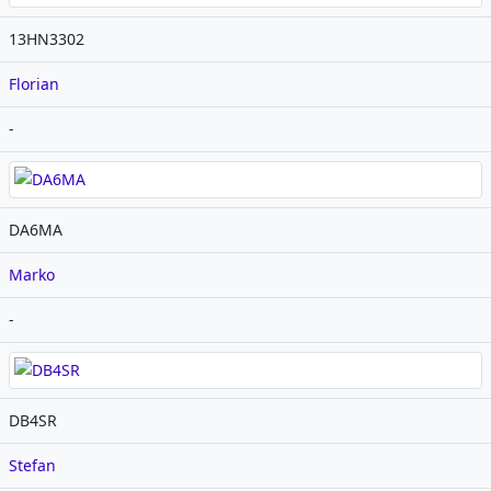
13HN3302
Florian
-
DA6MA
Marko
-
DB4SR
Stefan