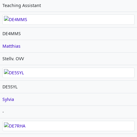
Teaching Assistant
DE4MMS
Matthias
Stellv. OVV
DE5SYL
Sylvia
-