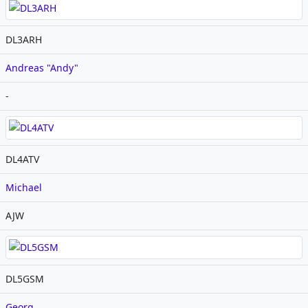
DL3ARH
Andreas "Andy"
-
DL4ATV
Michael
AJW
DL5GSM
Georg