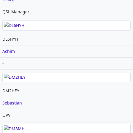
QSL Manager
DL6HYH
Achim
-
DM2HEY
Sebastian
OVV