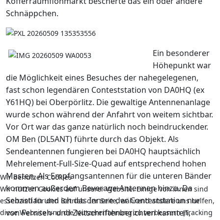
Kofferraumflohmarkt bescherte das ein oder andere
Schnäppchen.
Ein besonderer
Höhepunkt war
die Möglichkeit eines Besuches der nahegelegenen,
fast schon legendären Conteststation von DA0HQ (ex
Y61HQ) bei Oberpörlitz. Die gewaltige Antennenanlage
wurde schon während der Anfahrt von weitem sichtbar.
Vor Ort war das ganze natürlich noch beindruckender.
OM Ben (DL5ANT) führte durch das Objekt. Als
Sendeantennen fungieren bei DA0HQ hauptsächlich
Mehrelement-Full-Size-Quad auf entsprechend hohen
Masten. Als Empfangsantennen für die unteren Bänder
Wir benutzen Cookies
kommen außerdem Beverage-Antennen hinzu. Da
Wir nutzen Cookies auf unserer Website. Einige von ihnen sind
Sebastian und ich das Innere der Conteststation nur
essenziell für den Betrieb der Seite, während andere uns helfen,
von Fernseh- und Zeitschriftenberichten kannten,
diese Website und die Nutzererfahrung zu verbessern (Tracking