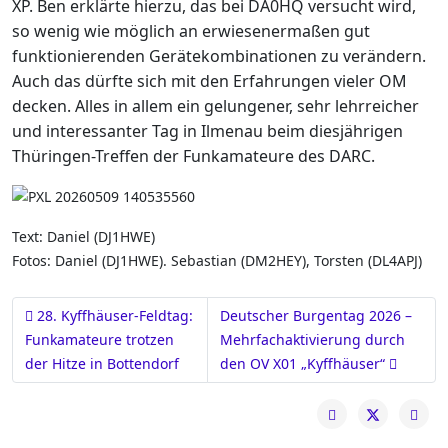
XP. Ben erklärte hierzu, das bei DA0HQ versucht wird,
so wenig wie möglich an erwiesenermaßen gut
funktionierenden Gerätekombinationen zu verändern.
Auch das dürfte sich mit den Erfahrungen vieler OM
decken. Alles in allem ein gelungener, sehr lehrreicher
und interessanter Tag in Ilmenau beim diesjährigen
Thüringen-Treffen der Funkamateure des DARC.
Text: Daniel (DJ1HWE)
Fotos: Daniel (DJ1HWE). Sebastian (DM2HEY), Torsten (DL4APJ)
Vorheriger Beitrag: 28. Kyffhäuser-Feldtag: Funkamateure trotz
Nächster Beitrag: Deutscher Burg
28. Kyffhäuser-Feldtag:
Deutscher Burgentag 2026 –
Funkamateure trotzen
Mehrfachaktivierung durch
der Hitze in Bottendorf
den OV X01 „Kyffhäuser“