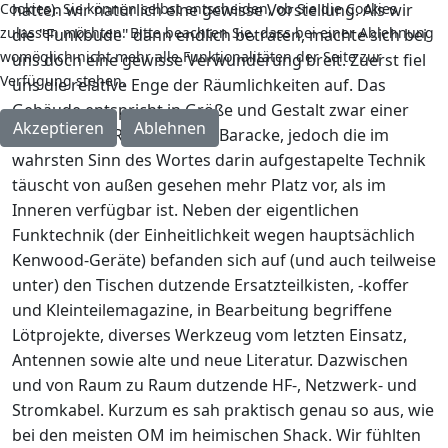
Cookies). Sie können selbst entscheiden, ob Sie die Cookies
hatten wir natürlich eine gewisse Vorstellung. Als wir
zulassen möchten. Bitte beachten Sie, dass bei einer Ablehnung
die "Funkbude" dann endlich betraten, machte sich bei
womöglich nicht mehr alle Funktionalitäten der Seite zur
uns doch eine gewisse Verwunderung breit. Zuerst fiel
Verfügung stehen.
uns die relative Enge der Räumlichkeiten auf.
Das
Gebäude entspricht in Größe und Gestalt zwar einer
Akzeptieren
Ablehnen
typischen DDR-Ferienlager-Baracke, jedoch die im
wahrsten Sinn des Wortes darin aufgestapelte Technik
täuscht von außen gesehen mehr Platz vor, als im
Inneren verfügbar ist. Neben der eigentlichen
Funktechnik (der Einheitlichkeit wegen hauptsächlich
Kenwood-Geräte) befanden sich auf (und auch teilweise
unter) den Tischen dutzende Ersatzteilkisten, -koffer
und Kleinteilemagazine, in Bearbeitung begriffene
Lötprojekte, diverses Werkzeug vom letzten Einsatz,
Antennen sowie alte und neue Literatur. Dazwischen
und von Raum zu Raum dutzende HF-, Netzwerk- und
Stromkabel. Kurzum es sah praktisch genau so aus, wie
bei den meisten OM im heimischen Shack. Wir fühlten